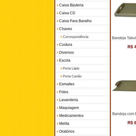
Caixa Bijuteria
Caixa CD
Caixa Para Baralho
Chaves
Correspondência
Bandeja Tabule
Costura
R$ 
Diversos
Escola
Porta Lápis
Porta Cartão
Esmaltes
Fotos
Lavanderia
Maquiagem
Bandeja com 
Medicamentos
R$ 
Melita
Oratórios