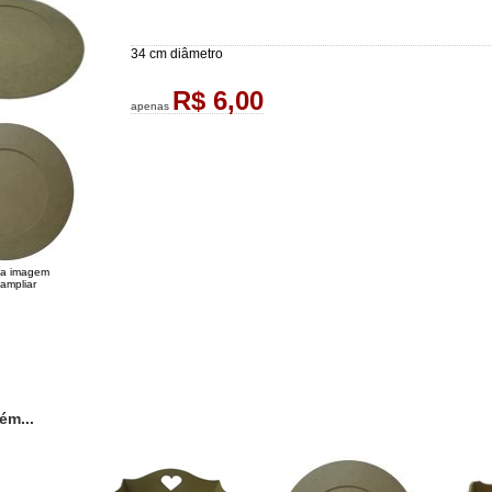
34 cm diâmetro
R$ 6,00
apenas
na imagem
ampliar
m...