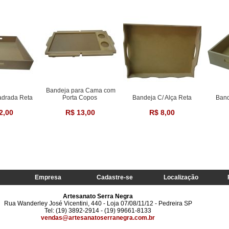
Bandeja para Cama com
adrada Reta
Porta Copos
Bandeja C/ Alça Reta
Band
2,00
R$ 13,00
R$ 8,00
Empresa
Cadastre-se
Localização
Artesanato Serra Negra
Rua Wanderley José Vicentini, 440 - Loja 07/08/11/12 - Pedreira SP
Tel: (19) 3892-2914 - (19) 99661-8133
vendas@artesanatoserranegra.com.br